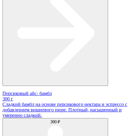
Персиковый айс- бамбл
300 г
Сладкий бамбл на основе персикового нектара и эспрессо с
добавлением вишневого пюре. Плотный, насыщенный и
умеренно сладкий.
390 ₽