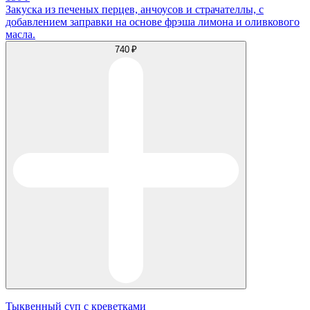
Закуска из печеных перцев, анчоусов и страчателлы, с
добавлением заправки на основе фрэша лимона и оливкового
масла.
740 ₽
Тыквенный суп с креветками