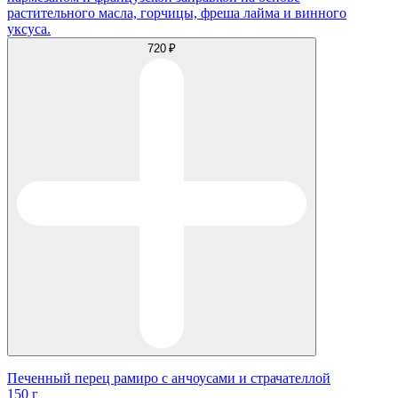
растительного масла, горчицы, фреша лайма и винного
уксуса.
720 ₽
Печенный перец рамиро с анчоусами и страчателлой
150 г