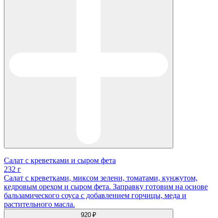
Салат с креветками и сыром фета
232 г
Салат с креветками, миксом зелени, томатами, кунжутом,
кедровым орехом и сыром фета. Заправку готовим на основе
бальзамического соуса с добавлением горчицы, меда и
растительного масла.
920 ₽