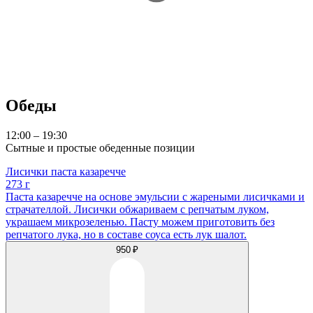
Обеды
12:00 – 19:30
Сытные и простые обеденные позиции
Лисички паста казаречче
273 г
Паста казаречче на основе эмульсии с жареными лисичками и
страчателлой. Лисички обжариваем с репчатым луком,
украшаем микрозеленью. Пасту можем приготовить без
репчатого лука, но в составе соуса есть лук шалот.
950 ₽