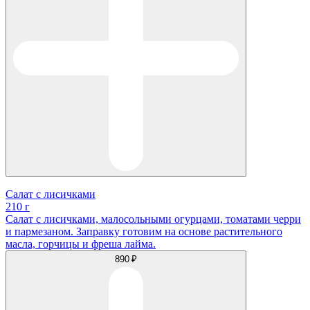
Салат с лисичками
210 г
Салат с лисичками, малосольными огурцами, томатами черри
и пармезаном. Заправку готовим на основе растительного
масла, горчицы и фреша лайма.
890 ₽