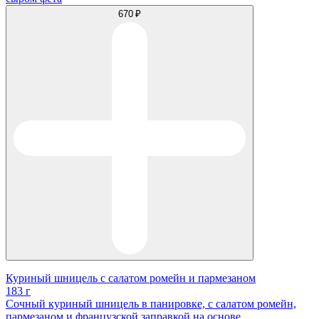
670 ₽
Куриный шницель с салатом ромейн и пармезаном
183 г
Сочный куриный шницель в панировке, с салатом ромейн,
пармезаном и французской заправкой на основе