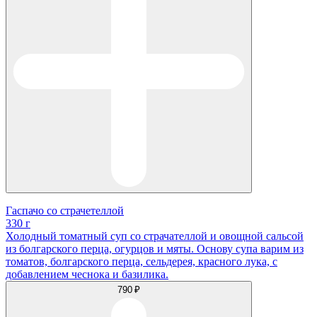
Гаспачо со страчетеллой
330 г
Холодный томатный суп со страчателлой и овощной сальсой
из болгарского перца, огурцов и мяты. Основу супа варим из
томатов, болгарского перца, сельдерея, красного лука, с
добавлением чеснока и базилика.
790 ₽