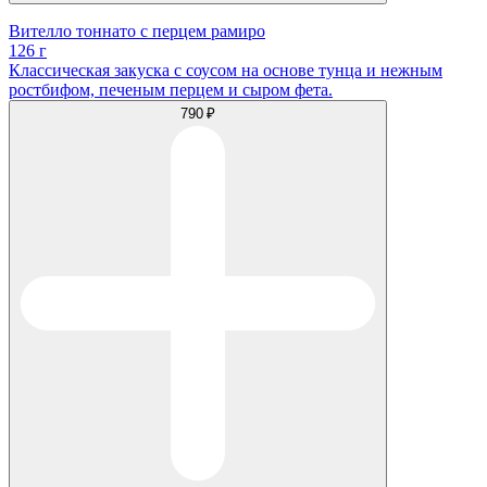
Вителло тоннато с перцем рамиро
126 г
Классическая закуска с соусом на основе тунца и нежным
ростбифом, печеным перцем и сыром фета.
790 ₽