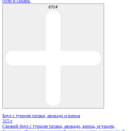
соли и сахара.
870 ₽
Боул с тунцом татаки, авокадо и киноа
315 г
Свежий боул с тунцом татаки, авокадо, киноа, огурцом,