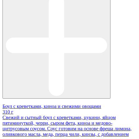
Боул с креветками, киноа и свежими овощами
310 г
Свежий и сытный боул с креветками, цукини, яйцом
пятиминуткой, черри, сыром фета, киноа и медово-
цитрусовым соусом. Соус готовим на основе фреша лимона,
оливкового масла, меда, перца чили, кинзы, с добавлением