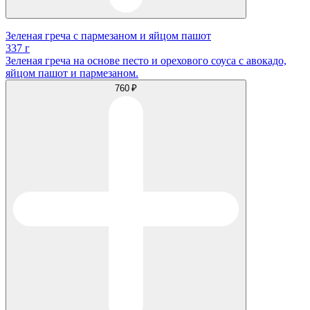
Зеленая греча с пармезаном и яйцом пашот
337 г
Зеленая греча на основе песто и орехового соуса с авокадо,
яйцом пашот и пармезаном.
760 ₽