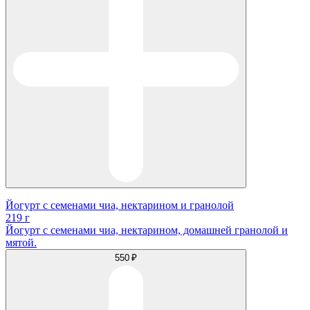
Йогурт с семенами чиа, нектарином и гранолой
219 г
Йогурт с семенами чиа, нектарином, домашней гранолой и
мятой.
550 ₽