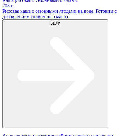
Каша рисовая с сезонными ягодами
208 г
Рисовая каша с сезонными ягодами на воде. Готовим с
добавлением сливочного масла.
510 ₽
Авокадо тост на тартине с яйцом пашот и семечками