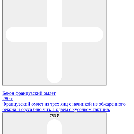
Бекон французский омлет
280 г
Французский омлет из трех яиц с начинкой из обжаренного
бекона и соуса блю-чиз. Подаем с кусочком тартина.
780 ₽