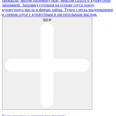
брокколи, яйцом пятиминуткой, миксом салата и кунжутной
заправкой. Заправку готовим на основе соуса понзу,
кунжутного масла и фреша лайма. Тунец слегка выдерживаем
в соевом соусе с кунжутным и растительным маслом.
920 ₽