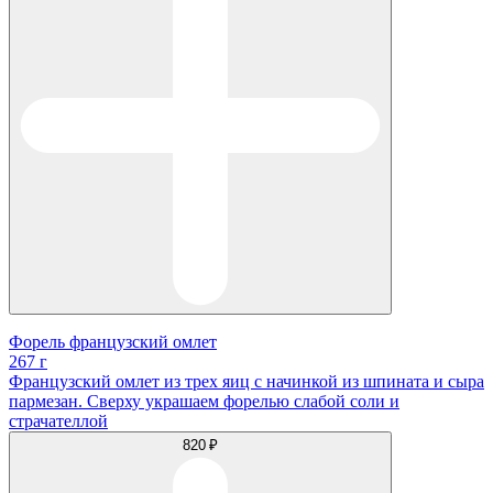
Форель французский омлет
267 г
Французский омлет из трех яиц с начинкой из шпината и сыра
пармезан. Сверху украшаем форелью слабой соли и
страчателлой
820 ₽