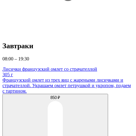
Завтраки
08:00 – 19:30
Лисички французский омлет со страчателлой
305 г
Французский омлет из трех яиц с жареными лисичками и
страчателлой. Украшаем омлет петрушкой и укропом, подаем
с тартином.
850 ₽