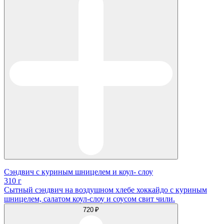
Сэндвич с куриным шницелем и коул- слоу
310 г
Сытный сэндвич на воздушном хлебе хоккайдо с куриным
шницелем, салатом коул-слоу и соусом свит чили.
720 ₽