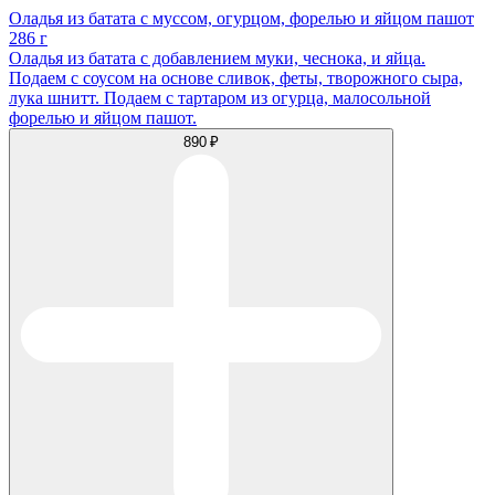
Оладья из батата с муссом, огурцом, форелью и яйцом пашот
286 г
Оладья из батата с добавлением муки, чеснока, и яйца.
Подаем с соусом на основе сливок, феты, творожного сыра,
лука шнитт. Подаем с тартаром из огурца, малосольной
форелью и яйцом пашот.
890 ₽