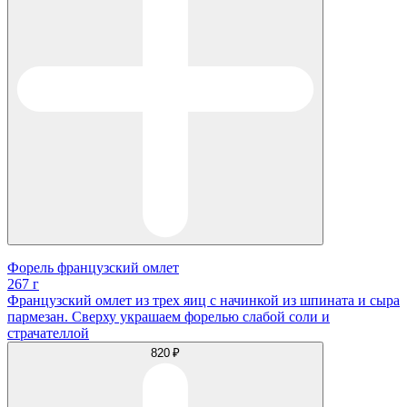
Форель французский омлет
267 г
Французский омлет из трех яиц с начинкой из шпината и сыра
пармезан. Сверху украшаем форелью слабой соли и
страчателлой
820 ₽