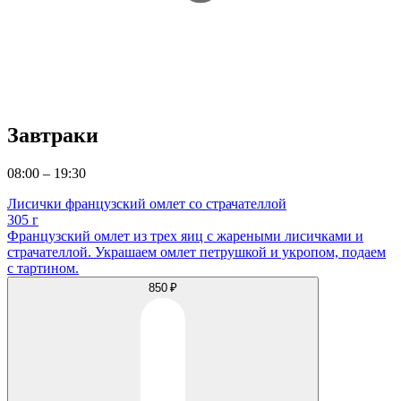
Завтраки
08:00 – 19:30
Лисички французский омлет со страчателлой
305 г
Французский омлет из трех яиц с жареными лисичками и
страчателлой. Украшаем омлет петрушкой и укропом, подаем
с тартином.
850 ₽