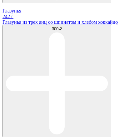
Глазунья
242 г
Глазунья из трех яиц со шпинатом и хлебом хоккайдо
300 ₽