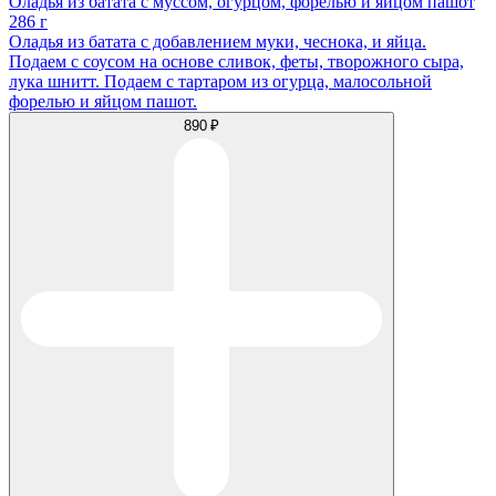
Оладья из батата с муссом, огурцом, форелью и яйцом пашот
286 г
Оладья из батата с добавлением муки, чеснока, и яйца.
Подаем с соусом на основе сливок, феты, творожного сыра,
лука шнитт. Подаем с тартаром из огурца, малосольной
форелью и яйцом пашот.
890 ₽