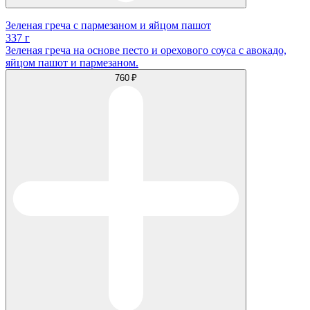
Зеленая греча с пармезаном и яйцом пашот
337 г
Зеленая греча на основе песто и орехового соуса с авокадо,
яйцом пашот и пармезаном.
760 ₽