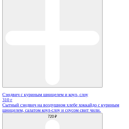
Сэндвич с куриным шницелем и коул- слоу
310 г
Сытный сэндвич на воздушном хлебе хоккайдо с куриным
шницелем, салатом коул-слоу и соусом свит чили.
720 ₽