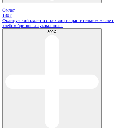
Омлет
180 г
Французский омлет из трех яиц на растительном масле с
хлебом бриошь и луком-шнитт
300 ₽