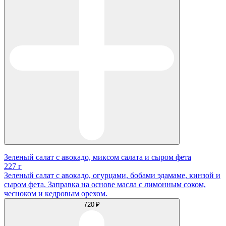
Зеленый салат с авокадо, миксом салата и сыром фета
227 г
Зеленый салат с авокадо, огурцами, бобами эдамаме, кинзой и
сыром фета. Заправка на основе масла с лимонным соком,
чесноком и кедровым орехом.
720 ₽