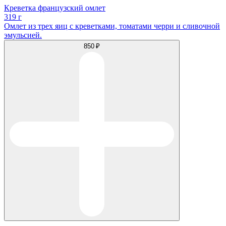
Креветка французский омлет
319 г
Омлет из трех яиц с креветками, томатами черри и сливочной
эмульсией.
850 ₽