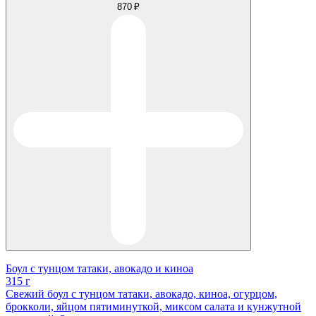
870 ₽
Боул с тунцом татаки, авокадо и киноа
315 г
Свежий боул с тунцом татаки, авокадо, киноа, огурцом,
брокколи, яйцом пятиминуткой, миксом салата и кунжутной