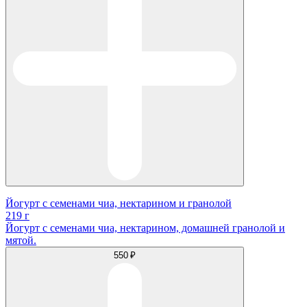
Йогурт с семенами чиа, нектарином и гранолой
219 г
Йогурт с семенами чиа, нектарином, домашней гранолой и
мятой.
550 ₽