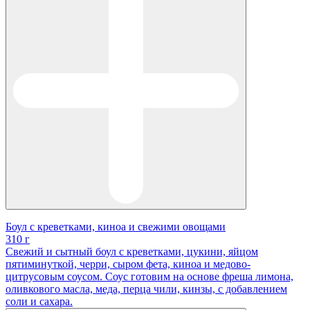
Боул с креветками, киноа и свежими овощами
310 г
Свежий и сытный боул с креветками, цукини, яйцом
пятиминуткой, черри, сыром фета, киноа и медово-
цитрусовым соусом. Соус готовим на основе фреша лимона,
оливкового масла, меда, перца чили, кинзы, с добавлением
соли и сахара.