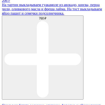
206 г
На тартин выкладываем гуакамоле из авокадо, кинзы, перца
чили, оливкового масла и фреша лайма. На тост выкладываем
яйцо пашот и семечки подсолнечника.
760 ₽