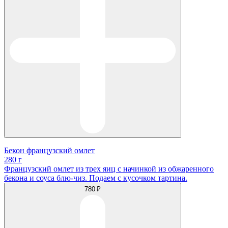
Бекон французский омлет
280 г
Французский омлет из трех яиц с начинкой из обжаренного
бекона и соуса блю-чиз. Подаем с кусочком тартина.
780 ₽