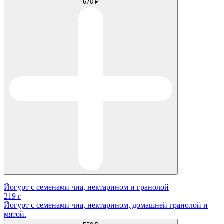
670 ₽
Йогурт с семенами чиа, нектарином и гранолой
219 г
Йогурт с семенами чиа, нектарином, домашней гранолой и
мятой.