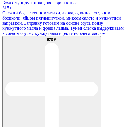
Боул с тунцом татаки, авокадо и киноа
315 г
Свежий боул с тунцом татаки, авокадо, киноа, огурцом,
брокколи, яйцом пятиминуткой, миксом салата и кунжутной
заправкой. Заправку готовим на основе соуса понзу,
кунжутного масла и фреша лайма. Тунец слегка выдерживаем
в соевом соусе с кунжутным и растительным маслом.
920 ₽