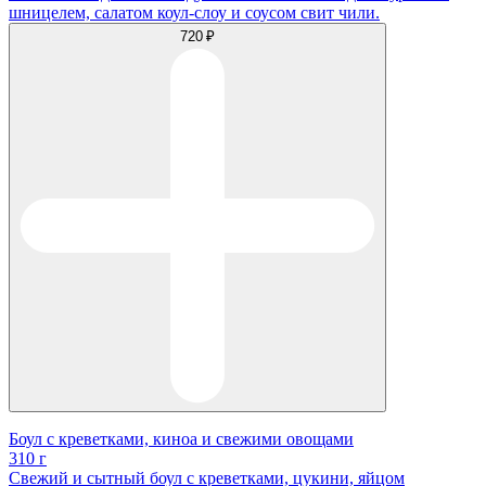
шницелем, салатом коул-слоу и соусом свит чили.
720 ₽
Боул с креветками, киноа и свежими овощами
310 г
Свежий и сытный боул с креветками, цукини, яйцом