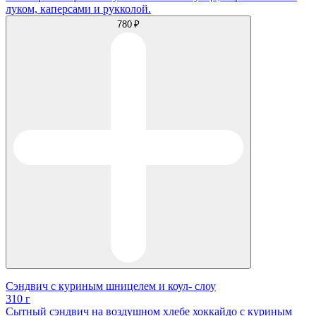
луком, каперсами и рукколой.
780 ₽
Сэндвич с куриным шницелем и коул- слоу
310 г
Сытный сэндвич на воздушном хлебе хоккайдо с куриным