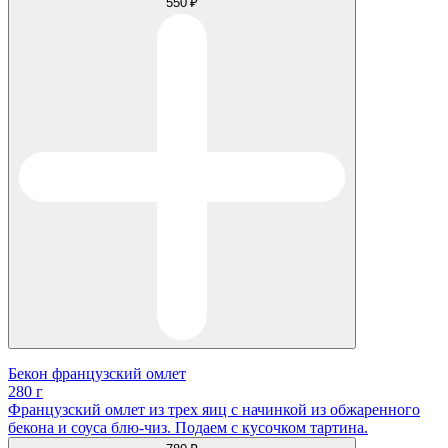
550 ₽
Бекон французский омлет
280 г
Французский омлет из трех яиц с начинкой из обжаренного
бекона и соуса блю-чиз. Подаем с кусочком тартина.