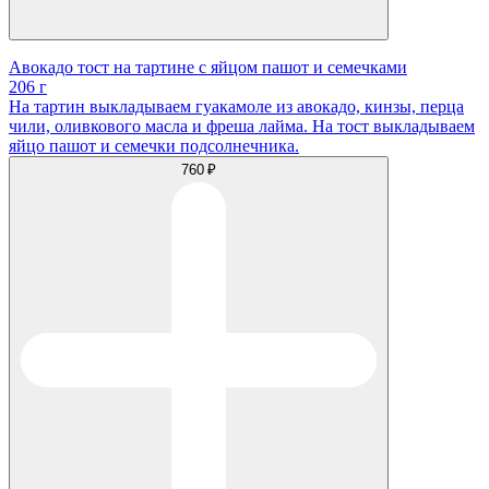
Авокадо тост на тартине с яйцом пашот и семечками
206 г
На тартин выкладываем гуакамоле из авокадо, кинзы, перца
чили, оливкового масла и фреша лайма. На тост выкладываем
яйцо пашот и семечки подсолнечника.
760 ₽