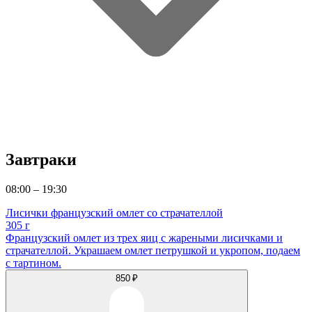
Завтраки
08:00 – 19:30
Лисички французский омлет со страчателлой
305 г
Французский омлет из трех яиц с жареными лисичками и
страчателлой. Украшаем омлет петрушкой и укропом, подаем
с тартином.
850 ₽