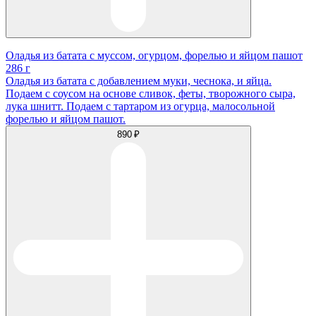
Оладья из батата с муссом, огурцом, форелью и яйцом пашот
286 г
Оладья из батата с добавлением муки, чеснока, и яйца.
Подаем с соусом на основе сливок, феты, творожного сыра,
лука шнитт. Подаем с тартаром из огурца, малосольной
форелью и яйцом пашот.
890 ₽