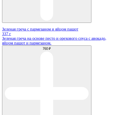
Зеленая греча с пармезаном и яйцом пашот
337 г
Зеленая греча на основе песто и орехового соуса с авокадо,
яйцом пашот и пармезаном.
760 ₽