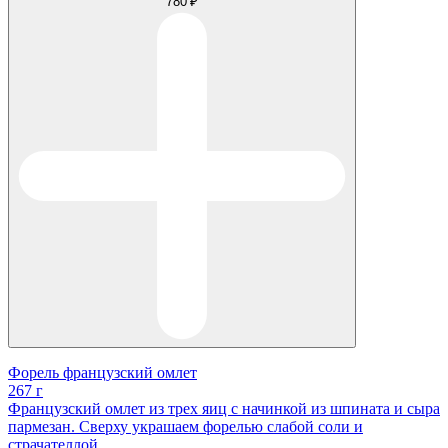
780 ₽
Форель французский омлет
267 г
Французский омлет из трех яиц с начинкой из шпината и сыра
пармезан. Сверху украшаем форелью слабой соли и
страчателлой