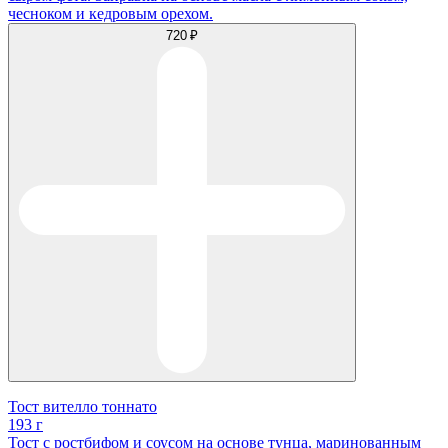
чесноком и кедровым орехом.
720 ₽
Тост вителло тоннато
193 г
Тост с ростбифом и соусом на основе тунца, маринованным