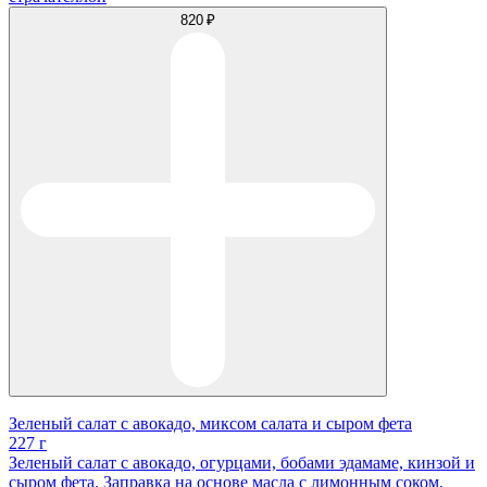
820 ₽
Зеленый салат с авокадо, миксом салата и сыром фета
227 г
Зеленый салат с авокадо, огурцами, бобами эдамаме, кинзой и
сыром фета. Заправка на основе масла с лимонным соком,