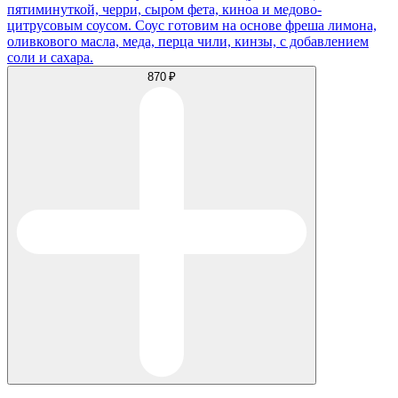
пятиминуткой, черри, сыром фета, киноа и медово-
цитрусовым соусом. Соус готовим на основе фреша лимона,
оливкового масла, меда, перца чили, кинзы, с добавлением
соли и сахара.
870 ₽