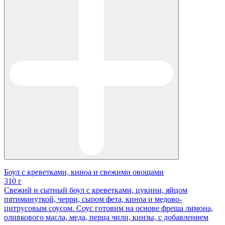
Боул с креветками, киноа и свежими овощами
310 г
Свежий и сытный боул с креветками, цукини, яйцом
пятиминуткой, черри, сыром фета, киноа и медово-
цитрусовым соусом. Соус готовим на основе фреша лимона,
оливкового масла, меда, перца чили, кинзы, с добавлением