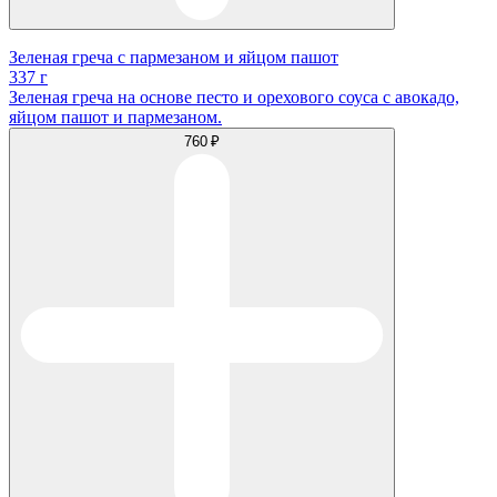
Зеленая греча с пармезаном и яйцом пашот
337 г
Зеленая греча на основе песто и орехового соуса с авокадо,
яйцом пашот и пармезаном.
760 ₽