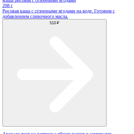
Каша рисовая с сезонными ягодами
208 г
Рисовая каша с сезонными ягодами на воде. Готовим с
добавлением сливочного масла.
510 ₽
Авокадо тост на тартине с яйцом пашот и семечками