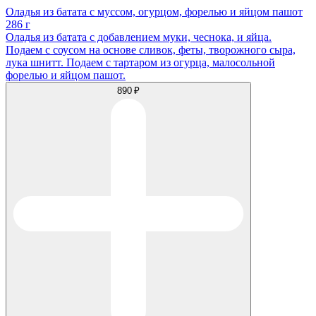
Оладья из батата с муссом, огурцом, форелью и яйцом пашот
286 г
Оладья из батата с добавлением муки, чеснока, и яйца.
Подаем с соусом на основе сливок, феты, творожного сыра,
лука шнитт. Подаем с тартаром из огурца, малосольной
форелью и яйцом пашот.
890 ₽