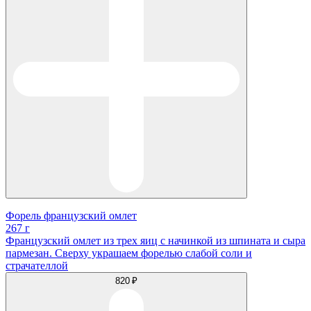
Форель французский омлет
267 г
Французский омлет из трех яиц с начинкой из шпината и сыра
пармезан. Сверху украшаем форелью слабой соли и
страчателлой
820 ₽