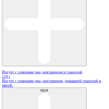
Йогурт с семенами чиа, нектарином и гранолой
219 г
Йогурт с семенами чиа, нектарином, домашней гранолой и
мятой.
550 ₽