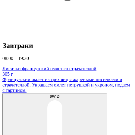
Завтраки
08:00 – 19:30
Лисички французский омлет со страчателлой
305 г
Французский омлет из трех яиц с жареными лисичками и
страчателлой. Украшаем омлет петрушкой и укропом, подаем
с тартином.
850 ₽