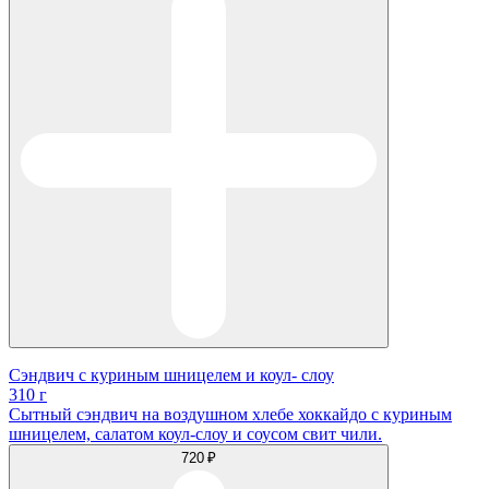
Сэндвич с куриным шницелем и коул- слоу
310 г
Сытный сэндвич на воздушном хлебе хоккайдо с куриным
шницелем, салатом коул-слоу и соусом свит чили.
720 ₽