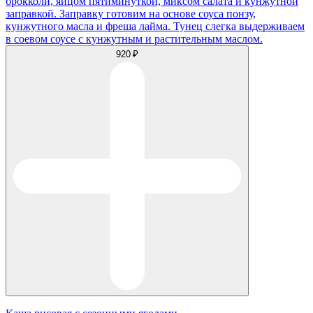
брокколи, яйцом пятиминуткой, миксом салата и кунжутной
заправкой. Заправку готовим на основе соуса понзу,
кунжутного масла и фреша лайма. Тунец слегка выдерживаем
в соевом соусе с кунжутным и растительным маслом.
920 ₽