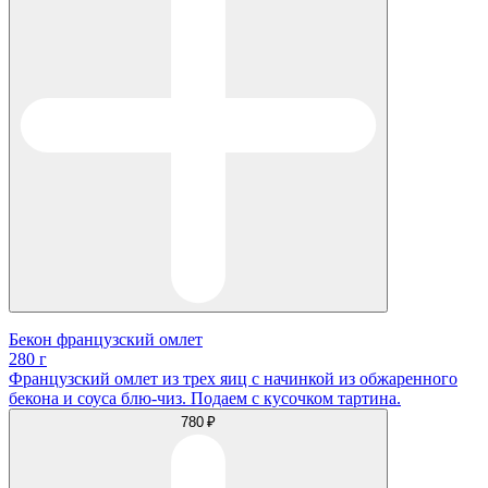
Бекон французский омлет
280 г
Французский омлет из трех яиц с начинкой из обжаренного
бекона и соуса блю-чиз. Подаем с кусочком тартина.
780 ₽