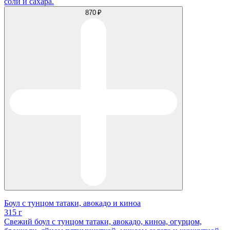
соли и сахара.
870 ₽
Боул с тунцом татаки, авокадо и киноа
315 г
Свежий боул с тунцом татаки, авокадо, киноа, огурцом,