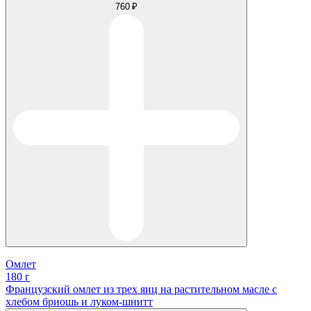
760 ₽
Омлет
180 г
Французский омлет из трех яиц на растительном масле с
хлебом бриошь и луком-шнитт