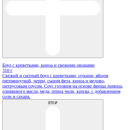
Боул с креветками, киноа и свежими овощами
310 г
Свежий и сытный боул с креветками, цукини, яйцом
пятиминуткой, черри, сыром фета, киноа и медово-
цитрусовым соусом. Соус готовим на основе фреша лимона,
оливкового масла, меда, перца чили, кинзы, с добавлением
соли и сахара.
870 ₽