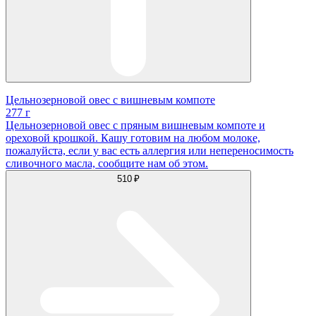
Цельнозерновой овес с вишневым компоте
277 г
Цельнозерновой овес с пряным вишневым компоте и
ореховой крошкой. Кашу готовим на любом молоке,
пожалуйста, если у вас есть аллергия или непереносимость
сливочного масла, сообщите нам об этом.
510 ₽