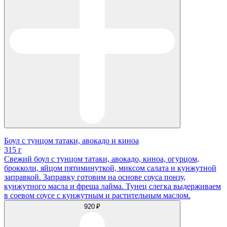
Боул с тунцом татаки, авокадо и киноа
315 г
Свежий боул с тунцом татаки, авокадо, киноа, огурцом,
брокколи, яйцом пятиминуткой, миксом салата и кунжутной
заправкой. Заправку готовим на основе соуса понзу,
кунжутного масла и фреша лайма. Тунец слегка выдерживаем
в соевом соусе с кунжутным и растительным маслом.
920 ₽