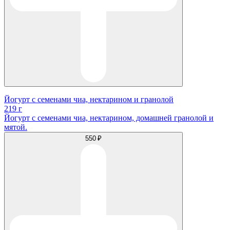
Йогурт с семенами чиа, нектарином и гранолой
219 г
Йогурт с семенами чиа, нектарином, домашней гранолой и
мятой.
550 ₽