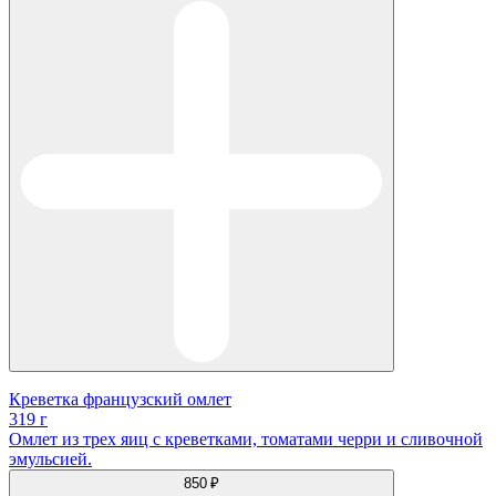
Креветка французский омлет
319 г
Омлет из трех яиц с креветками, томатами черри и сливочной
эмульсией.
850 ₽