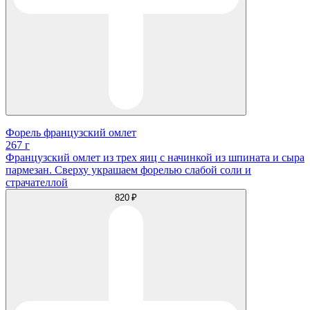
Форель французский омлет
267 г
Французский омлет из трех яиц с начинкой из шпината и сыра
пармезан. Сверху украшаем форелью слабой соли и
страчателлой
820 ₽