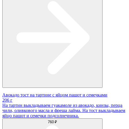
Авокадо тост на тартине с яйцом пашот и семечками
206 г
На тартин выкладываем гуакамоле из авокадо, кинзы, перца
чили, оливкового масла и фреша лайма. На тост выкладываем
яйцо пашот и семечки подсолнечника.
760 ₽