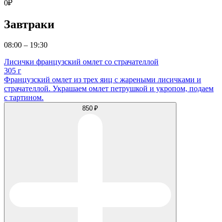
0
₽
Завтраки
08:00 – 19:30
Лисички французский омлет со страчателлой
305 г
Французский омлет из трех яиц с жареными лисичками и
страчателлой. Украшаем омлет петрушкой и укропом, подаем
с тартином.
850 ₽