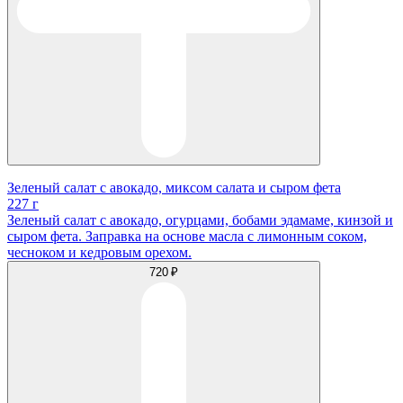
Зеленый салат с авокадо, миксом салата и сыром фета
227 г
Зеленый салат с авокадо, огурцами, бобами эдамаме, кинзой и
сыром фета. Заправка на основе масла с лимонным соком,
чесноком и кедровым орехом.
720 ₽