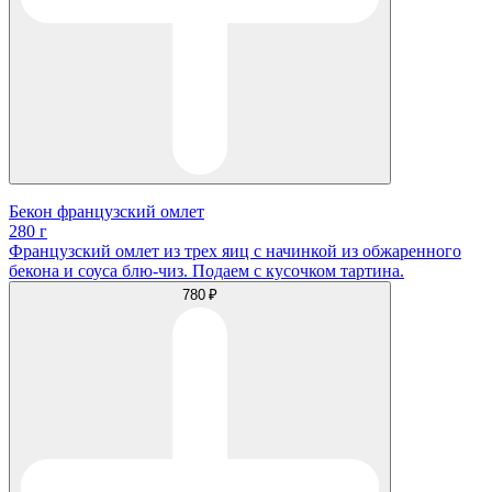
Бекон французский омлет
280 г
Французский омлет из трех яиц с начинкой из обжаренного
бекона и соуса блю-чиз. Подаем с кусочком тартина.
780 ₽