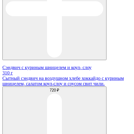
Сэндвич с куриным шницелем и коул- слоу
310 г
Сытный сэндвич на воздушном хлебе хоккайдо с куриным
шницелем, салатом коул-слоу и соусом свит чили.
720 ₽